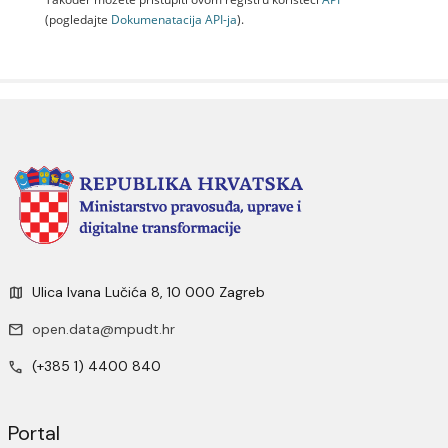
(pogledajte
Dokumenаtаcijа API-jа
).