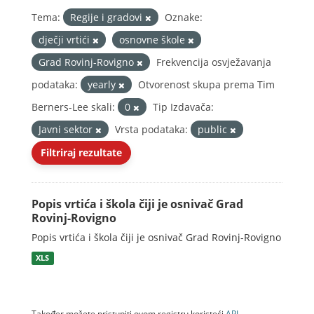
Tema:
Regije i gradovi
Oznake:
dječji vrtići
osnovne škole
Grad Rovinj-Rovigno
Frekvencija osvježavanja
podataka:
yearly
Otvorenost skupa prema Tim
Berners-Lee skali:
0
Tip Izdavača:
Javni sektor
Vrsta podataka:
public
Filtriraj rezultate
Popis vrtića i škola čiji je osnivač Grad
Rovinj-Rovigno
Popis vrtića i škola čiji je osnivač Grad Rovinj-Rovigno
XLS
Također možete pristupiti ovom registru koristeći
API