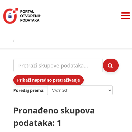
Preskoči
na
sadržaj
Skupovi podаtаkа
Prikaži napredno pretraživanje
Poredaj prema
Pronađeno skupova
podataka: 1