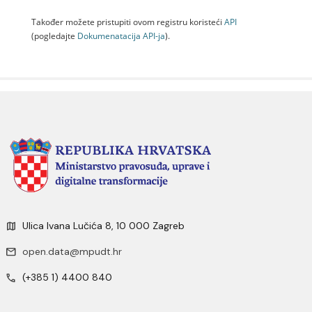
Također možete pristupiti ovom registru koristeći
API
(pogledajte
Dokumenаtаcijа API-jа
).