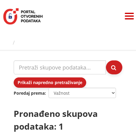
Preskoči
na
sadržaj
Skupovi podаtаkа
Prikaži napredno pretraživanje
Poredaj prema
Pronađeno skupova
podataka: 1