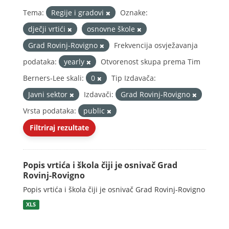
Tema:
Regije i gradovi
Oznake:
dječji vrtići
osnovne škole
Grad Rovinj-Rovigno
Frekvencija osvježavanja
podataka:
yearly
Otvorenost skupa prema Tim
Berners-Lee skali:
0
Tip Izdavača:
Javni sektor
Izdavači:
Grad Rovinj-Rovigno
Vrsta podataka:
public
Filtriraj rezultate
Popis vrtića i škola čiji je osnivač Grad
Rovinj-Rovigno
Popis vrtića i škola čiji je osnivač Grad Rovinj-Rovigno
XLS