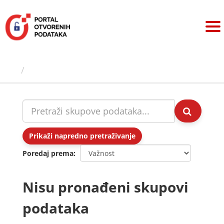
Preskoči
na
sadržaj
Skupovi podаtаkа
Prikaži napredno pretraživanje
Poredaj prema
Nisu pronađeni skupovi
podataka