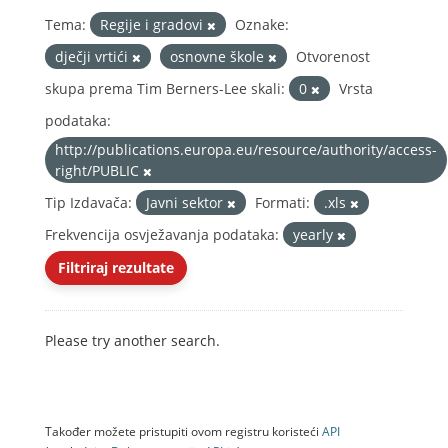
Tema:
Regije i gradovi
Oznake:
dječji vrtići
osnovne škole
Otvorenost
skupa prema Tim Berners-Lee skali:
0
Vrsta
podataka:
http://publications.europa.eu/resource/authority/access-
right/PUBLIC
Tip Izdavača:
Javni sektor
Formati:
.xls
Frekvencija osvježavanja podataka:
yearly
Filtriraj rezultate
Please try another search.
Također možete pristupiti ovom registru koristeći
API