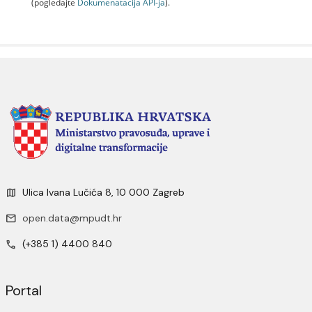
(pogledajte
Dokumenаtаcijа API-jа
).