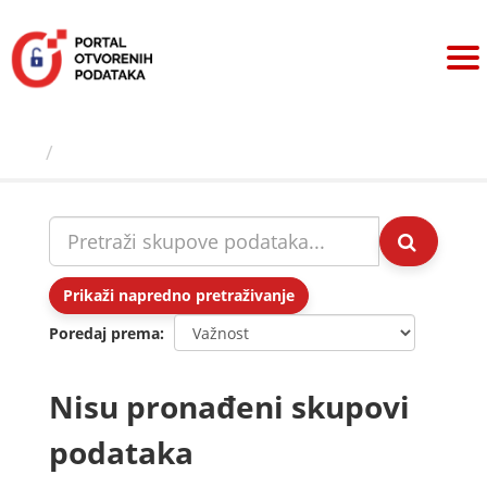
Preskoči
na
sadržaj
Skupovi podаtаkа
Prikaži napredno pretraživanje
Poredaj prema
Nisu pronađeni skupovi
podataka