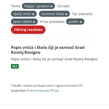
Tema:
Regije i gradovi
Oznake:
dječji vrtići
osnovne škole
Tip Izdavača:
Javni sektor
Vrsta podataka:
public
Filtriraj rezultate
Popis vrtića i škola čiji je osnivač Grad
Rovinj-Rovigno
Popis vrtića i škola čiji je osnivač Grad Rovinj-Rovigno
XLS
Također možete pristupiti ovom registru koristeći
API
(pogledajte
Dokumenаtаcijа API-jа
).