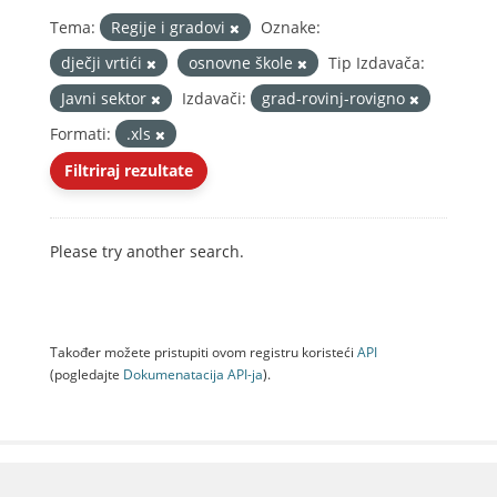
Tema:
Regije i gradovi
Oznake:
dječji vrtići
osnovne škole
Tip Izdavača:
Javni sektor
Izdavači:
grad-rovinj-rovigno
Formati:
.xls
Filtriraj rezultate
Please try another search.
Također možete pristupiti ovom registru koristeći
API
(pogledajte
Dokumenаtаcijа API-jа
).