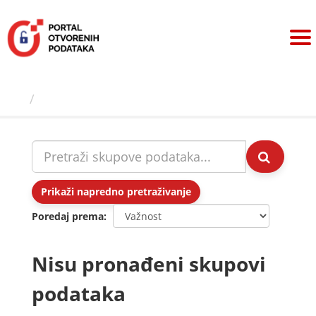
Preskoči
na
sadržaj
Skupovi podаtаkа
Prikaži napredno pretraživanje
Poredaj prema
Nisu pronađeni skupovi
podataka