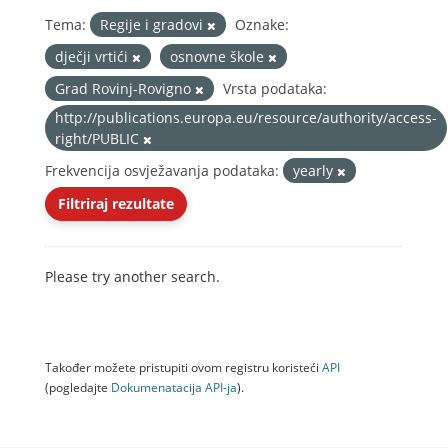
Tema:
Regije i gradovi
Oznake:
dječji vrtići
osnovne škole
Grad Rovinj-Rovigno
Vrsta podataka:
http://publications.europa.eu/resource/authority/access-
right/PUBLIC
Frekvencija osvježavanja podataka:
yearly
Filtriraj rezultate
Please try another search.
Također možete pristupiti ovom registru koristeći
API
(pogledajte
Dokumenаtаcijа API-jа
).