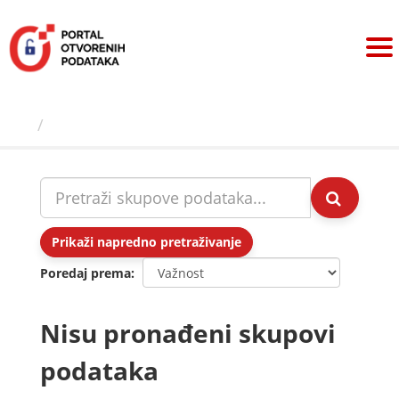
Preskoči
na
sadržaj
Skupovi podаtаkа
Prikaži napredno pretraživanje
Poredaj prema
Nisu pronađeni skupovi
podataka