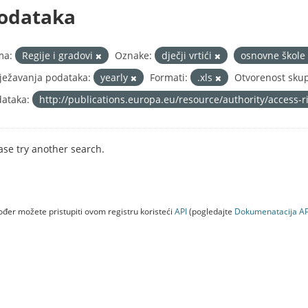
odataka
ma:
Regije i gradovi
Oznake:
dječji vrtići
osnovne škole
ježavanja podataka:
yearly
Formati:
.xls
Otvorenost skup
ataka:
http://publications.europa.eu/resource/authority/access-
ase try another search.
đer možete pristupiti ovom registru koristeći
API
(pogledajte
Dokumenаtаcijа AP