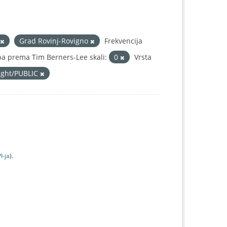
Grad Rovinj-Rovigno
Frekvencija
a prema Tim Berners-Lee skali:
0
Vrsta
right/PUBLIC
I-jа
).