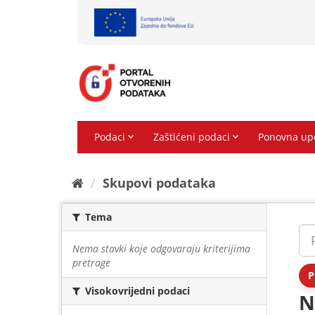
Preskoči
na
sadržaj
Skupovi podаtаkа
Tema
Nema stavki koje odgovaraju kriterijima
pretrage
P
Visokovrijedni podaci
N