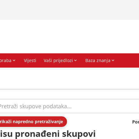
rikaži napredno pretraživanje
Po
isu pronađeni skupovi