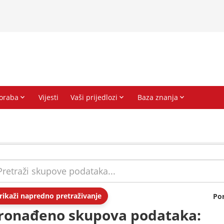
rikaži napredno pretraživanje
Po
ronađeno skupova podataka: