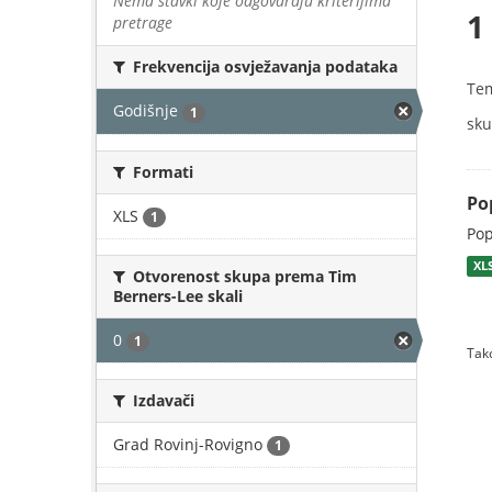
Nema stavki koje odgovaraju kriterijima
1
pretrage
Frekvencija osvježavanja podataka
Te
Godišnje
1
sku
Formati
Pop
XLS
1
Pop
XL
Otvorenost skupa prema Tim
Berners-Lee skali
0
1
Tako
Izdavači
Grad Rovinj-Rovigno
1