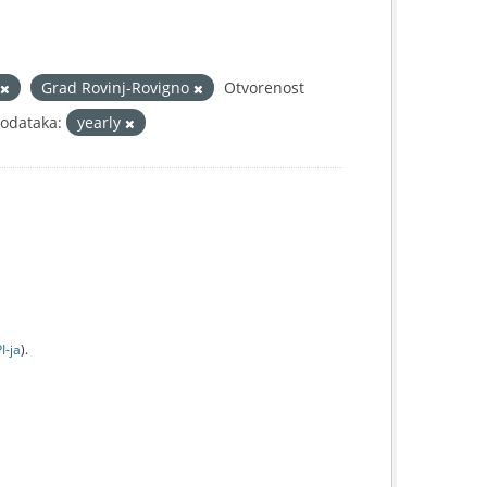
Grad Rovinj-Rovigno
Otvorenost
podataka:
yearly
I-jа
).