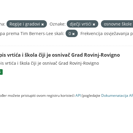
ma:
Regije i gradovi
Oznake:
dječji vrtići
osnovne škole
pa prema Tim Berners-Lee skali:
0
Frekvencija osvježavanja 
is vrtića i škola čiji je osnivač Grad Rovinj-Rovigno
is vrtića i škola čiji je osnivač Grad Rovinj-Rovigno
S
đer možete pristupiti ovom registru koristeći
API
(pogledajte
Dokumenаtаcijа AP