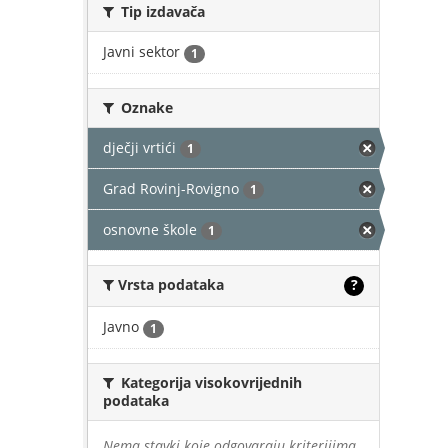
Tip izdavača
Javni sektor
1
Oznake
dječji vrtići
1
Grad Rovinj-Rovigno
1
osnovne škole
1
Vrsta podataka
?
Javno
1
Kategorija visokovrijednih
podataka
Nema stavki koje odgovaraju kriterijima