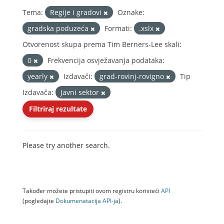
Tema:
Regije i gradovi
Oznake:
gradska poduzeća
Formati:
.xslx
Otvorenost skupa prema Tim Berners-Lee skali:
0
Frekvencija osvježavanja podataka:
yearly
Izdavači:
grad-rovinj-rovigno
Tip
Izdavača:
Javni sektor
Filtriraj rezultate
Please try another search.
Također možete pristupiti ovom registru koristeći
API
(pogledajte
Dokumenаtаcijа API-jа
).