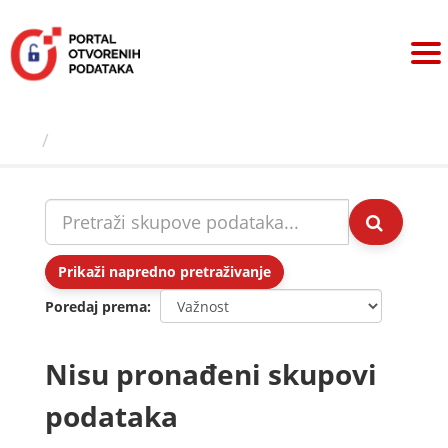
Preskoči
na
sadržaj
Skupovi podаtаkа
Prikaži napredno pretraživanje
Poredaj prema
Nisu pronađeni skupovi
podataka