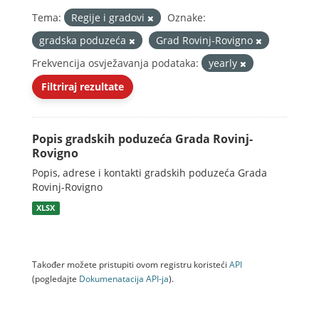
Tema:
Regije i gradovi
Oznake:
gradska poduzeća
Grad Rovinj-Rovigno
Frekvencija osvježavanja podataka:
yearly
Filtriraj rezultate
Popis gradskih poduzeća Grada Rovinj-
Rovigno
Popis, adrese i kontakti gradskih poduzeća Grada
Rovinj-Rovigno
XLSX
Također možete pristupiti ovom registru koristeći
API
(pogledajte
Dokumenаtаcijа API-jа
).