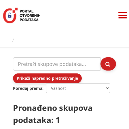
Preskoči
na
sadržaj
Skupovi podаtаkа
Prikaži napredno pretraživanje
Poredaj prema
Pronađeno skupova
podataka: 1