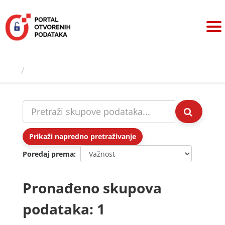
Preskoči
na
sadržaj
Skupovi podаtаkа
Prikaži napredno pretraživanje
Poredaj prema
Pronađeno skupova
podataka: 1