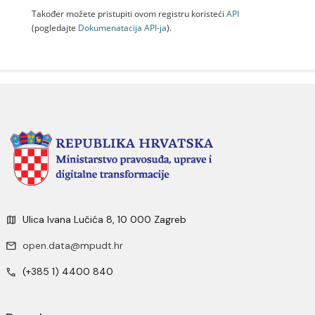
Također možete pristupiti ovom registru koristeći
API
(pogledajte
Dokumenаtаcijа API-jа
).