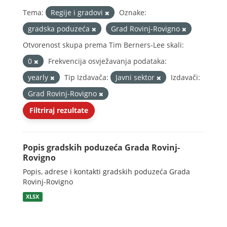
Tema:
Regije i gradovi
Oznake:
gradska poduzeća
Grad Rovinj-Rovigno
Otvorenost skupa prema Tim Berners-Lee skali:
0
Frekvencija osvježavanja podataka:
yearly
Tip Izdavača:
Javni sektor
Izdavači:
Grad Rovinj-Rovigno
Filtriraj rezultate
Popis gradskih poduzeća Grada Rovinj-
Rovigno
Popis, adrese i kontakti gradskih poduzeća Grada
Rovinj-Rovigno
XLSX