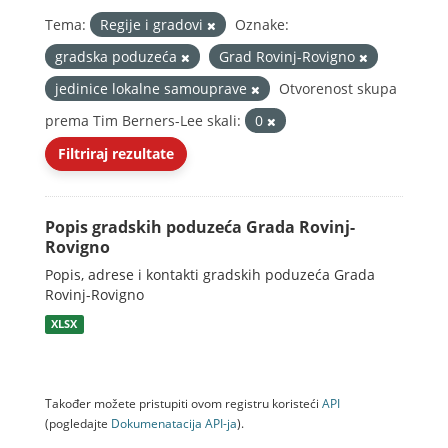
Tema:
Regije i gradovi
Oznake:
gradska poduzeća
Grad Rovinj-Rovigno
jedinice lokalne samouprave
Otvorenost skupa
prema Tim Berners-Lee skali:
0
Filtriraj rezultate
Popis gradskih poduzeća Grada Rovinj-
Rovigno
Popis, adrese i kontakti gradskih poduzeća Grada
Rovinj-Rovigno
XLSX
Također možete pristupiti ovom registru koristeći
API
(pogledajte
Dokumenаtаcijа API-jа
).