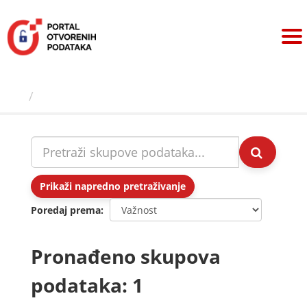
Preskoči
na
sadržaj
Skupovi podаtаkа
Prikaži napredno pretraživanje
Poredaj prema
Pronađeno skupova
podataka: 1