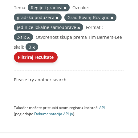
Tema:
Regije i gradovi
Oznake:
gradska poduzeća
Grad Rovinj-Rovigno
jedinice lokalne samouprave
Formati:
.xslx
Otvorenost skupa prema Tim Berners-Lee
skali:
0
Filtriraj rezultate
Please try another search.
Također možete pristupiti ovom registru koristeći
API
(pogledajte
Dokumenаtаcijа API-jа
).