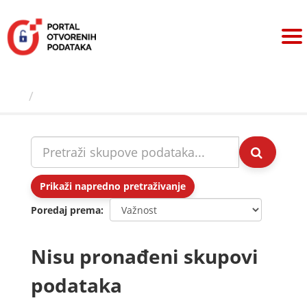
Preskoči
na
sadržaj
Skupovi podаtаkа
Prikaži napredno pretraživanje
Poredaj prema
Nisu pronađeni skupovi
podataka