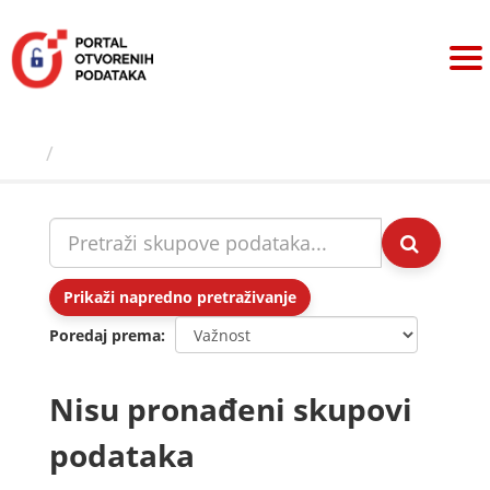
Preskoči
na
sadržaj
Skupovi podаtаkа
Prikaži napredno pretraživanje
Poredaj prema
Nisu pronađeni skupovi
podataka