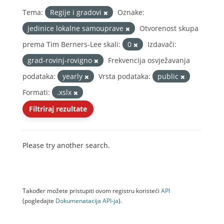
Tema:
Regije i gradovi
Oznake:
jedinice lokalne samouprave
Otvorenost skupa
prema Tim Berners-Lee skali:
0
Izdavači:
grad-rovinj-rovigno
Frekvencija osvježavanja
podataka:
yearly
Vrsta podataka:
public
Formati:
.xslx
Filtriraj rezultate
Please try another search.
Također možete pristupiti ovom registru koristeći
API
(pogledajte
Dokumenаtаcijа API-jа
).