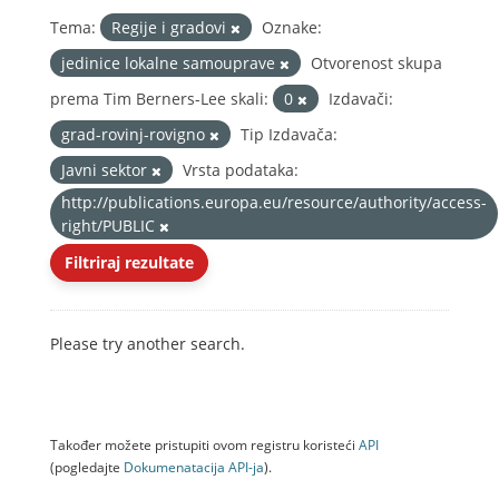
Tema:
Regije i gradovi
Oznake:
jedinice lokalne samouprave
Otvorenost skupa
prema Tim Berners-Lee skali:
0
Izdavači:
grad-rovinj-rovigno
Tip Izdavača:
Javni sektor
Vrsta podataka:
http://publications.europa.eu/resource/authority/access-
right/PUBLIC
Filtriraj rezultate
Please try another search.
Također možete pristupiti ovom registru koristeći
API
(pogledajte
Dokumenаtаcijа API-jа
).