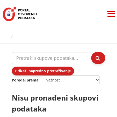
Preskoči
na
sadržaj
Skupovi podаtаkа
Prikaži napredno pretraživanje
Poredaj prema
Nisu pronađeni skupovi
podataka