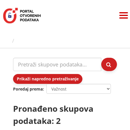
Preskoči
na
sadržaj
Skupovi podаtаkа
Prikaži napredno pretraživanje
Poredaj prema
Pronađeno skupova
podataka: 2