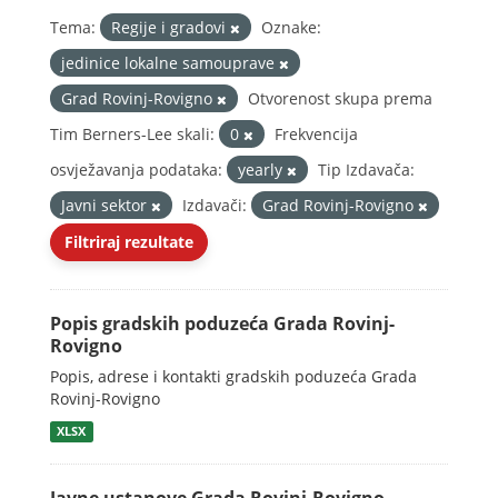
Tema:
Regije i gradovi
Oznake:
jedinice lokalne samouprave
Grad Rovinj-Rovigno
Otvorenost skupa prema
Tim Berners-Lee skali:
0
Frekvencija
osvježavanja podataka:
yearly
Tip Izdavača:
Javni sektor
Izdavači:
Grad Rovinj-Rovigno
Filtriraj rezultate
Popis gradskih poduzeća Grada Rovinj-
Rovigno
Popis, adrese i kontakti gradskih poduzeća Grada
Rovinj-Rovigno
XLSX