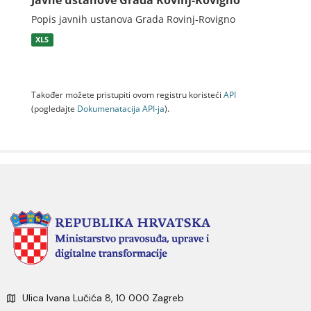
Javne ustanove Grada Rovinj-Rovigno
Popis javnih ustanova Grada Rovinj-Rovigno
XLS
Također možete pristupiti ovom registru koristeći
API
(pogledajte
Dokumenаtаcijа API-jа
).