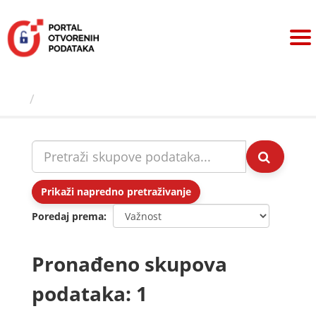
Preskoči
na
sadržaj
Skupovi podаtаkа
Prikaži napredno pretraživanje
Poredaj prema
Pronađeno skupova
podataka: 1