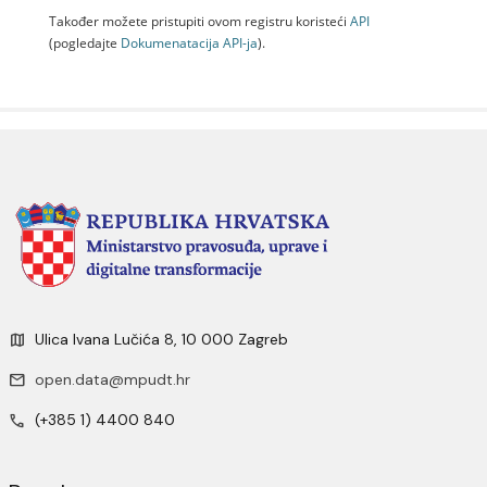
Također možete pristupiti ovom registru koristeći
API
(pogledajte
Dokumenаtаcijа API-jа
).