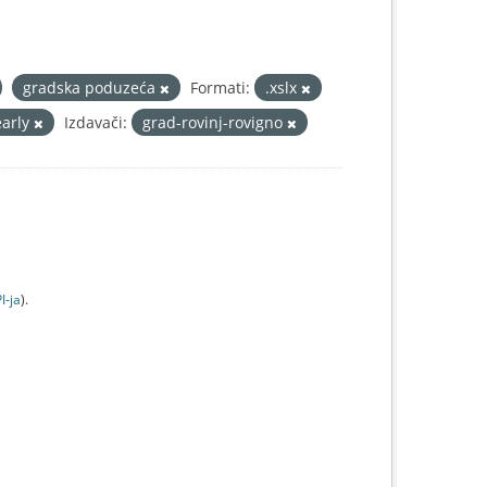
gradska poduzeća
Formati:
.xslx
early
Izdavači:
grad-rovinj-rovigno
I-jа
).