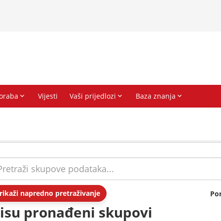
rikaži napredno pretraživanje
Po
isu pronađeni skupovi