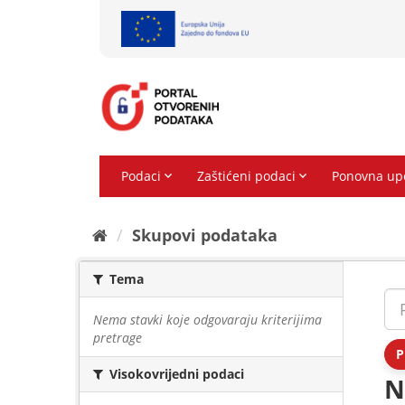
Preskoči
na
sadržaj
Skupovi podаtаkа
Tema
Nema stavki koje odgovaraju kriterijima
pretrage
P
Visokovrijedni podaci
N