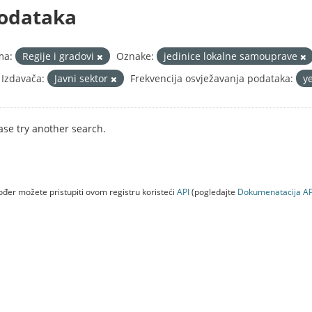
odataka
ma:
Regije i gradovi
Oznake:
jedinice lokalne samouprave
 Izdavača:
Javni sektor
Frekvencija osvježavanja podataka:
y
ase try another search.
đer možete pristupiti ovom registru koristeći
API
(pogledajte
Dokumenаtаcijа AP