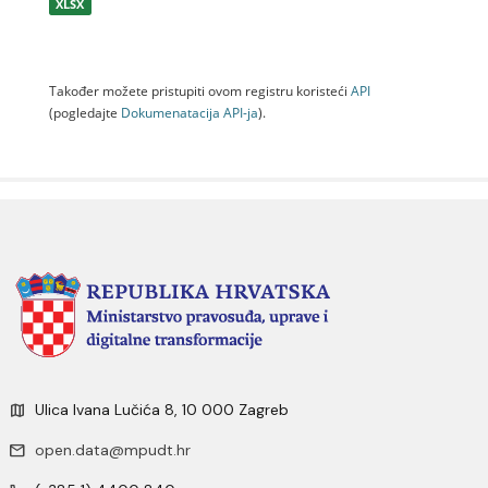
XLSX
Također možete pristupiti ovom registru koristeći
API
(pogledajte
Dokumenаtаcijа API-jа
).