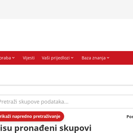
rikaži napredno pretraživanje
Po
isu pronađeni skupovi