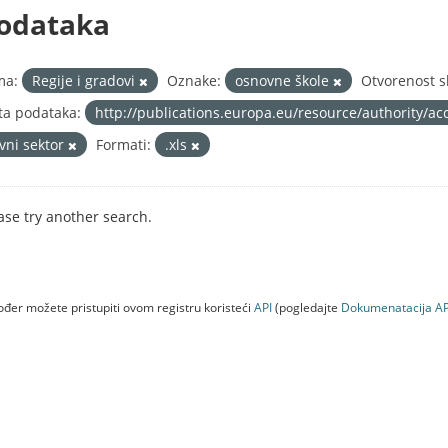
odataka
ma:
Regije i gradovi
Oznake:
osnovne škole
Otvorenost s
ta podataka:
http://publications.europa.eu/resource/authority/ac
avni sektor
Formati:
.xls
ase try another search.
đer možete pristupiti ovom registru koristeći
API
(pogledajte
Dokumenаtаcijа AP