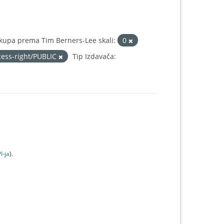
kupa prema Tim Berners-Lee skali:
0
cess-right/PUBLIC
Tip Izdavača:
I-jа
).