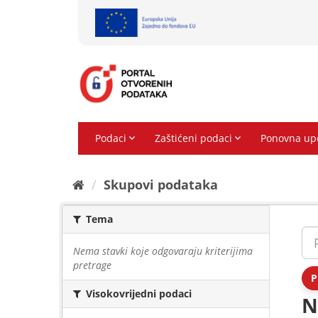
Preskoči
na
sadržaj
Skupovi podаtаkа
Tema
Nema stavki koje odgovaraju kriterijima
pretrage
P
Visokovrijedni podaci
N