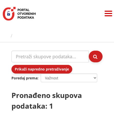
Preskoči
na
sadržaj
Skupovi podаtаkа
Prikaži napredno pretraživanje
Poredaj prema
Pronađeno skupova
podataka: 1