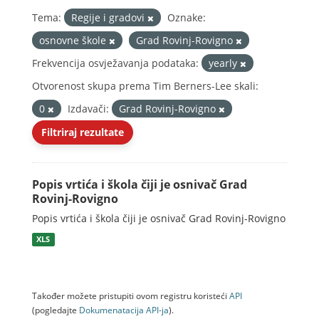
Tema:
Regije i gradovi
Oznake:
osnovne škole
Grad Rovinj-Rovigno
Frekvencija osvježavanja podataka:
yearly
Otvorenost skupa prema Tim Berners-Lee skali:
0
Izdavači:
Grad Rovinj-Rovigno
Filtriraj rezultate
Popis vrtića i škola čiji je osnivač Grad
Rovinj-Rovigno
Popis vrtića i škola čiji je osnivač Grad Rovinj-Rovigno
XLS
Također možete pristupiti ovom registru koristeći
API
(pogledajte
Dokumenаtаcijа API-jа
).