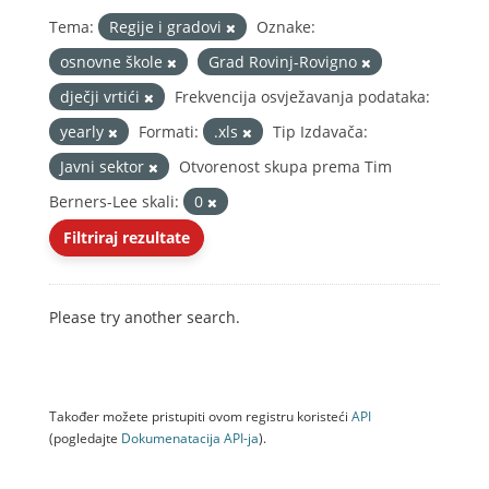
Tema:
Regije i gradovi
Oznake:
osnovne škole
Grad Rovinj-Rovigno
dječji vrtići
Frekvencija osvježavanja podataka:
yearly
Formati:
.xls
Tip Izdavača:
Javni sektor
Otvorenost skupa prema Tim
Berners-Lee skali:
0
Filtriraj rezultate
Please try another search.
Također možete pristupiti ovom registru koristeći
API
(pogledajte
Dokumenаtаcijа API-jа
).