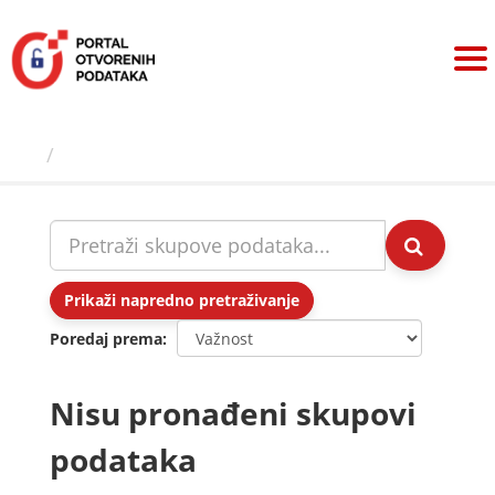
Preskoči
na
sadržaj
Skupovi podаtаkа
Prikaži napredno pretraživanje
Poredaj prema
Nisu pronađeni skupovi
podataka