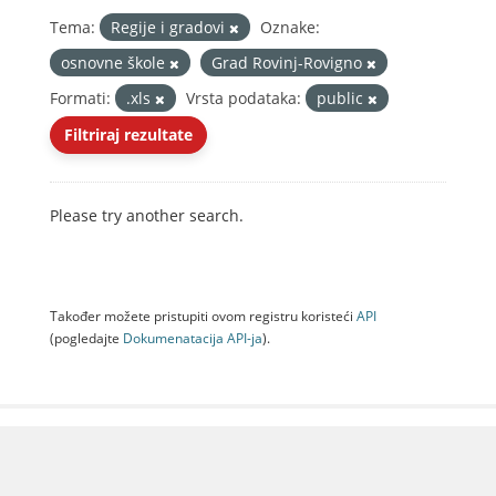
Tema:
Regije i gradovi
Oznake:
osnovne škole
Grad Rovinj-Rovigno
Formati:
.xls
Vrsta podataka:
public
Filtriraj rezultate
Please try another search.
Također možete pristupiti ovom registru koristeći
API
(pogledajte
Dokumenаtаcijа API-jа
).