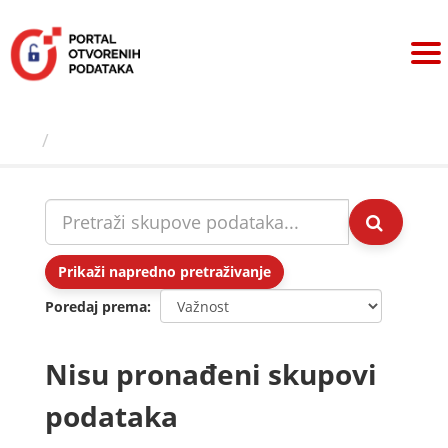
Preskoči
na
sadržaj
Skupovi podаtаkа
Prikaži napredno pretraživanje
Poredaj prema
Nisu pronađeni skupovi
podataka