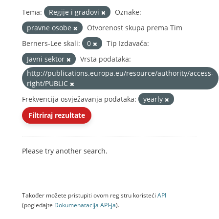
Tema:
Regije i gradovi
Oznake:
pravne osobe
Otvorenost skupa prema Tim
Berners-Lee skali:
0
Tip Izdavača:
Javni sektor
Vrsta podataka:
http://publications.europa.eu/resource/authority/access-
right/PUBLIC
Frekvencija osvježavanja podataka:
yearly
Filtriraj rezultate
Please try another search.
Također možete pristupiti ovom registru koristeći
API
(pogledajte
Dokumenаtаcijа API-jа
).