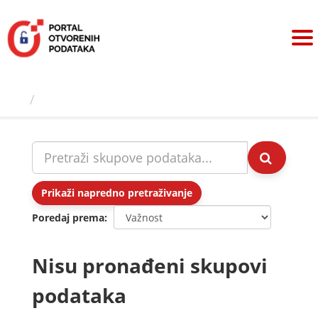
Preskoči
na
sadržaj
Skupovi podаtаkа
Prikaži napredno pretraživanje
Poredaj prema
Nisu pronađeni skupovi
podataka