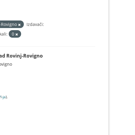
j-Rovigno
Izdavači:
ali:
0
Grad Rovinj-Rovigno
Rovigno
I-jа
).