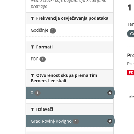
Nema stavki koje odgovaraju kriterijima
1
pretrage
Frekvencija osvježavanja podataka
Te
Godišnje
1
G
Formati
Pr
PDF
1
Pre
PD
Otvorenost skupa prema Tim
Berners-Lee skali
0
1
Tako
Izdavači
Grad Rovinj-Rovigno
1