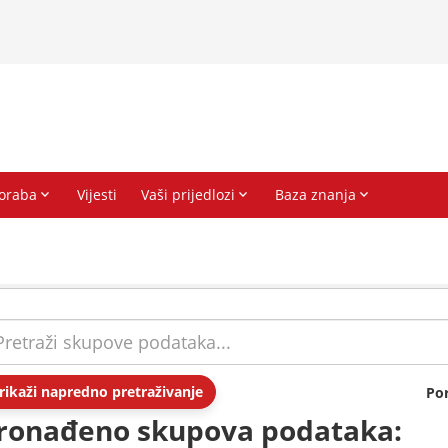
rikaži napredno pretraživanje
Po
ronađeno skupova podataka: