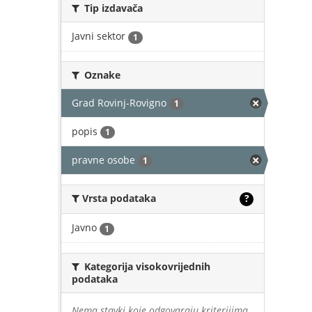
Tip izdavača
Javni sektor
1
Oznake
Grad Rovinj-Rovigno
1
popis
1
pravne osobe
1
Vrsta podataka
?
Javno
1
Kategorija visokovrijednih
podataka
Nema stavki koje odgovaraju kriterijima