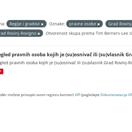
ma:
Regije i gradovi
Oznake:
pravne osobe
Grad Rovin
rad Rovinj-Rovigno
Otvorenost skupa prema Tim Berners-Lee sk
egled pravnih osoba kojih je (su)osnivač ili (su)vlasnik 
gled pravnih osoba kojih je (su)osnivač ili (su)vlasnik Grad Rovinj-
F
đer možete pristupiti ovom registru koristeći
API
(pogledajte
Dokumenаtаcijа AP