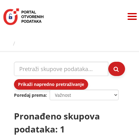
Preskoči
na
sadržaj
Skupovi podаtаkа
Prikaži napredno pretraživanje
Poredaj prema
Pronađeno skupova
podataka: 1