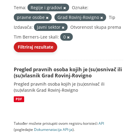
Tema:
Regije i gradovi
Oznake:
pravne osobe
Grad Rovinj-Rovigno
Tip
Izdavača:
Javni sektor
Otvorenost skupa prema
Tim Berners-Lee skali:
0
Filtriraj rezultate
Pregled pravnih osoba kojih je (su)osnivač ili
(su)vlasnik Grad Rovinj-Rovigno
Pregled pravnih osoba kojih je (su)osnivač ili
(su)vlasnik Grad Rovinj-Rovigno
PDF
Također možete pristupiti ovom registru koristeći
API
(pogledajte
Dokumenаtаcijа API-jа
).