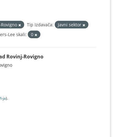
j-Rovigno
Tip Izdavača:
Javni sektor
rs-Lee skali:
0
Grad Rovinj-Rovigno
Rovigno
I-jа
).