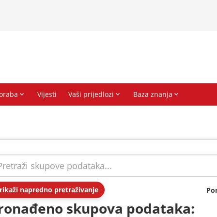
rikaži napredno pretraživanje
Po
ronađeno skupova podataka: