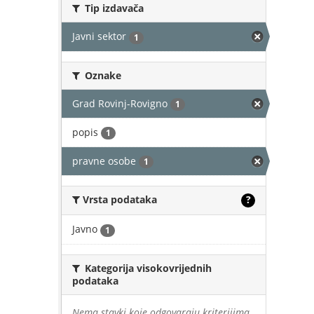
Tip izdavača
Javni sektor
1
Oznake
Grad Rovinj-Rovigno
1
popis
1
pravne osobe
1
Vrsta podataka
?
Javno
1
Kategorija visokovrijednih
podataka
Nema stavki koje odgovaraju kriterijima