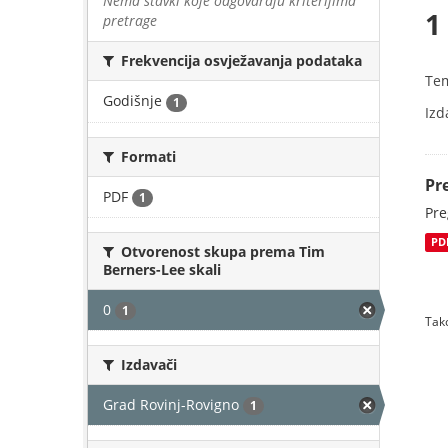
Nema stavki koje odgovaraju kriterijima
1
pretrage
Frekvencija osvježavanja podataka
Te
Godišnje
1
Izd
Formati
Pr
PDF
1
Pre
PD
Otvorenost skupa prema Tim
Berners-Lee skali
0
1
Tako
Izdavači
Grad Rovinj-Rovigno
1