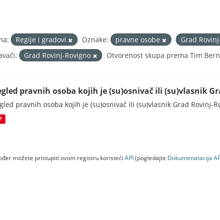
ma:
Regije i gradovi
Oznake:
pravne osobe
Grad Rovin
avači:
Grad Rovinj-Rovigno
Otvorenost skupa prema Tim Berne
egled pravnih osoba kojih je (su)osnivač ili (su)vlasnik 
gled pravnih osoba kojih je (su)osnivač ili (su)vlasnik Grad Rovinj-
F
đer možete pristupiti ovom registru koristeći
API
(pogledajte
Dokumenаtаcijа AP