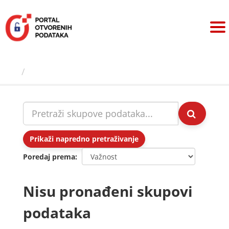
Preskoči
na
sadržaj
Skupovi podаtаkа
Prikaži napredno pretraživanje
Poredaj prema
Nisu pronađeni skupovi
podataka