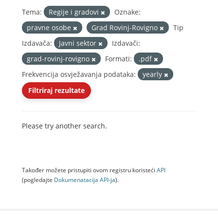
Tema:
Regije i gradovi
Oznake:
pravne osobe
Grad Rovinj-Rovigno
Tip
Izdavača:
Javni sektor
Izdavači:
grad-rovinj-rovigno
Formati:
.pdf
Frekvencija osvježavanja podataka:
yearly
Filtriraj rezultate
Please try another search.
Također možete pristupiti ovom registru koristeći
API
(pogledajte
Dokumenаtаcijа API-jа
).