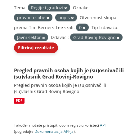
Tema:
Regije i gradovi
Oznake:
pravne osobe
popis
Otvorenost skupa
prema Tim Berners-Lee skali:
0
Tip Izdavača:
Javni sektor
Izdavači:
Grad Rovinj-Rovigno
Filtriraj rezultate
Pregled pravnih osoba kojih je (su)osnivač ili
(su)vlasnik Grad Rovinj-Rovigno
Pregled pravnih osoba kojih je (su)osnivač ili
(su)vlasnik Grad Rovinj-Rovigno
PDF
Također možete pristupiti ovom registru koristeći
API
(pogledajte
Dokumenаtаcijа API-jа
).