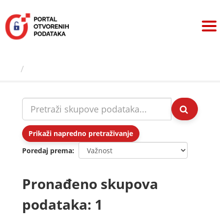
Preskoči
na
sadržaj
Skupovi podаtаkа
Prikaži napredno pretraživanje
Poredaj prema
Pronađeno skupova
podataka: 1