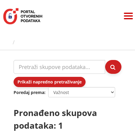
Preskoči
na
sadržaj
Skupovi podаtаkа
Prikaži napredno pretraživanje
Poredaj prema
Pronađeno skupova
podataka: 1