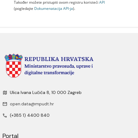
Također možete pristupiti ovom registru koristeći
API
(pogledajte
Dokumenаtаcijа API-jа
).