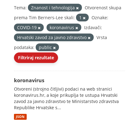
Tema:
Znanost i tehnologija
Otvorenost skupa
prema Tim Berners-Lee skali:
1
Oznake:
COVID-19
koronavirus
Izdavači:
Hrvatski zavod za javno zdravstvo
Vrsta
podataka:
public
Filtriraj rezultate
koronavirus
Otvoreni (strojno čitljivi) podaci na web stranici
koronavirus.hr, a koje prikuplja te ustupa Hrvatski
zavod za javno zdravstvo te Ministarstvo zdravstva
Republike Hrvatske s...
JSON