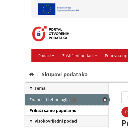
Preskoči
na
sadržaj
Skupovi podаtаkа
Tema
Znanost i tehnologija
1
Prikaži samo popularno
P
P
Visokovrijedni podaci