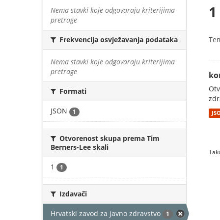
1
Nema stavki koje odgovaraju kriterijima
pretrage
Te
Frekvencija osvježavanja podataka
Nema stavki koje odgovaraju kriterijima
pretrage
ko
Otv
Formati
zdr
JSON
1
JS
Otvorenost skupa prema Tim
Berners-Lee skali
Tako
1
1
Izdavači
Hrvatski zavod za javno zdravstvo
1