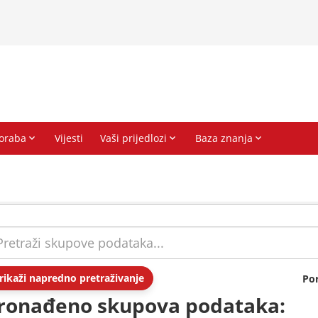
rikaži napredno pretraživanje
Po
ronađeno skupova podataka: