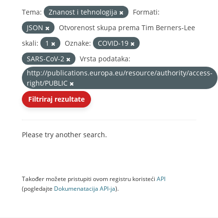
Tema:
Znanost i tehnologija
Formati:
JSON
Otvorenost skupa prema Tim Berners-Lee
skali:
1
Oznake:
COVID-19
SARS-CoV-2
Vrsta podataka:
http://publications.europa.eu/resource/authority/access-
right/PUBLIC
Filtriraj rezultate
Please try another search.
Također možete pristupiti ovom registru koristeći
API
(pogledajte
Dokumenаtаcijа API-jа
).