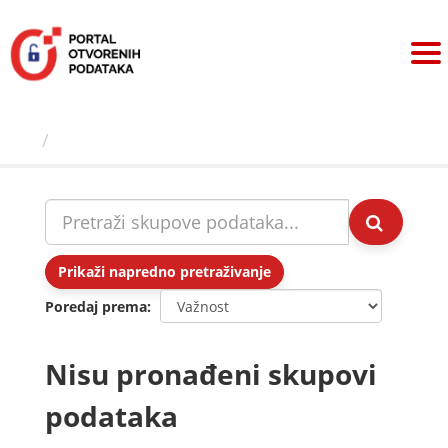
Preskoči
na
sadržaj
Skupovi podаtаkа
Prikaži napredno pretraživanje
Poredaj prema
Nisu pronađeni skupovi
podataka