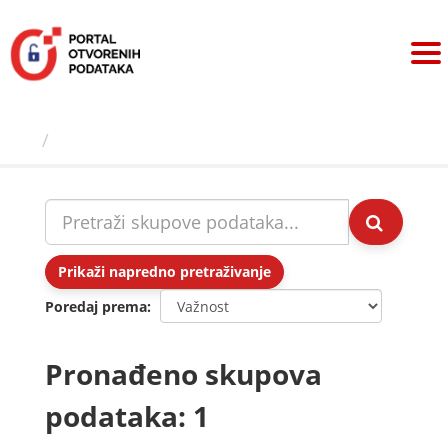
Preskoči
na
sadržaj
Skupovi podаtаkа
Prikaži napredno pretraživanje
Poredaj prema
Pronađeno skupova
podataka: 1