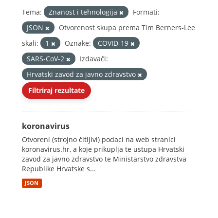
Tema:
Znanost i tehnologija
Formati:
JSON
Otvorenost skupa prema Tim Berners-Lee
skali:
1
Oznake:
COVID-19
SARS-CoV-2
Izdavači:
Hrvatski zavod za javno zdravstvo
Filtriraj rezultate
koronavirus
Otvoreni (strojno čitljivi) podaci na web stranici
koronavirus.hr, a koje prikuplja te ustupa Hrvatski
zavod za javno zdravstvo te Ministarstvo zdravstva
Republike Hrvatske s...
JSON