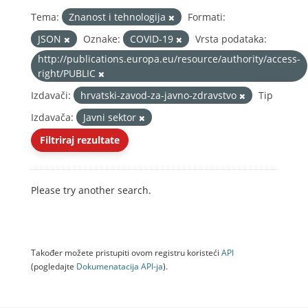
Tema:
Znanost i tehnologija
Formati:
JSON
Oznake:
COVID-19
Vrsta podataka:
http://publications.europa.eu/resource/authority/access-
right/PUBLIC
Izdavači:
hrvatski-zavod-za-javno-zdravstvo
Tip
Izdavača:
Javni sektor
Filtriraj rezultate
Please try another search.
Također možete pristupiti ovom registru koristeći
API
(pogledajte
Dokumenаtаcijа API-jа
).