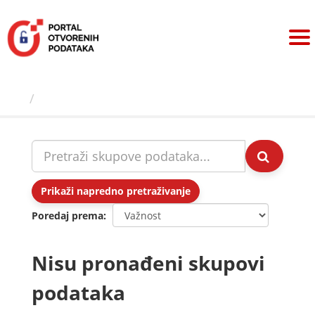
Preskoči
na
sadržaj
Skupovi podаtаkа
Prikaži napredno pretraživanje
Poredaj prema
Nisu pronađeni skupovi
podataka