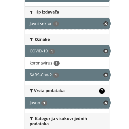
Tip izdavača
Javni sektor
1
Oznake
COVID-19
1
koronavirus
1
SARS-CoV-2
1
Vrsta podataka
?
Javno
1
Kategorija visokovrijednih
podataka