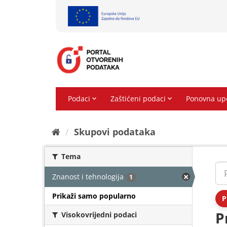
Preskoči
na
sadržaj
Skupovi podаtаkа
Tema
Znanost i tehnologija
1
Prikaži samo popularno
P
P
Visokovrijedni podaci