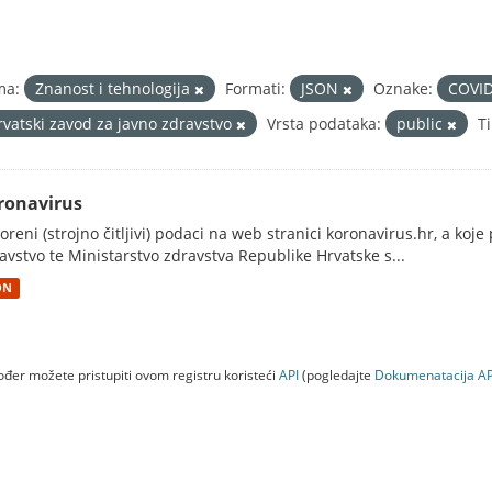
ma:
Znanost i tehnologija
Formati:
JSON
Oznake:
COVI
rvatski zavod za javno zdravstvo
Vrsta podataka:
public
T
ronavirus
oreni (strojno čitljivi) podaci na web stranici koronavirus.hr, a koj
avstvo te Ministarstvo zdravstva Republike Hrvatske s...
ON
đer možete pristupiti ovom registru koristeći
API
(pogledajte
Dokumenаtаcijа AP