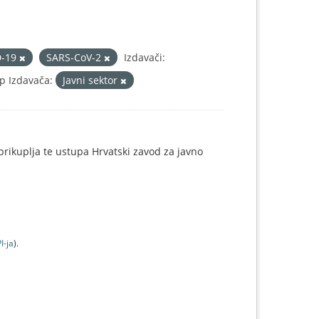
D-19
SARS-CoV-2
Izdavači:
ip Izdavača:
Javni sektor
e prikuplja te ustupa Hrvatski zavod za javno
I-jа
).