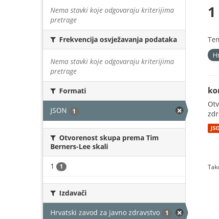
1
Nema stavki koje odgovaraju kriterijima
pretrage
Te
Frekvencija osvježavanja podataka
H
Nema stavki koje odgovaraju kriterijima
pretrage
ko
Formati
Otv
JSON
1
zdr
JS
Otvorenost skupa prema Tim
Berners-Lee skali
1
1
Tako
Izdavači
Hrvatski zavod za javno zdravstvo
1