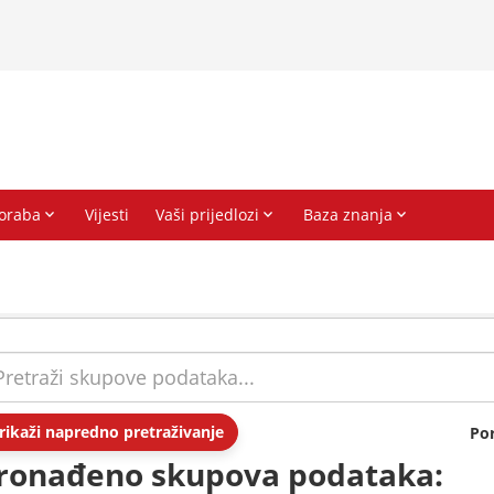
rikaži napredno pretraživanje
Po
ronađeno skupova podataka: