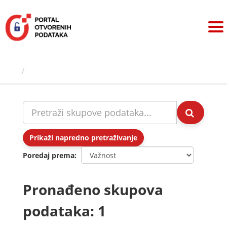
Preskoči
na
sadržaj
Skupovi podаtаkа
Prikaži napredno pretraživanje
Poredaj prema
Pronađeno skupova
podataka: 1