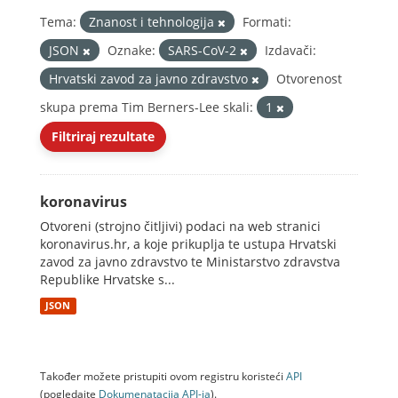
Tema:
Znanost i tehnologija
Formati:
JSON
Oznake:
SARS-CoV-2
Izdavači:
Hrvatski zavod za javno zdravstvo
Otvorenost
skupa prema Tim Berners-Lee skali:
1
Filtriraj rezultate
koronavirus
Otvoreni (strojno čitljivi) podaci na web stranici
koronavirus.hr, a koje prikuplja te ustupa Hrvatski
zavod za javno zdravstvo te Ministarstvo zdravstva
Republike Hrvatske s...
JSON
Također možete pristupiti ovom registru koristeći
API
(pogledajte
Dokumenаtаcijа API-jа
).