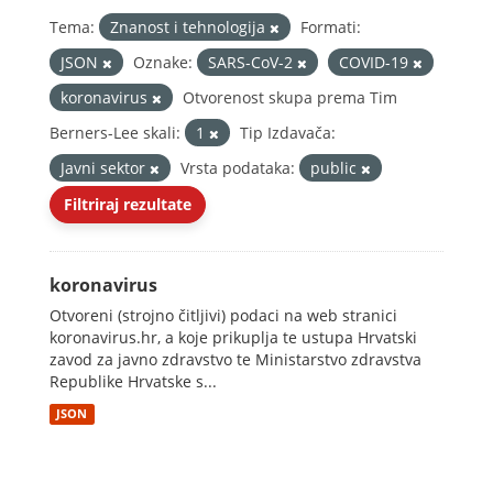
Tema:
Znanost i tehnologija
Formati:
JSON
Oznake:
SARS-CoV-2
COVID-19
koronavirus
Otvorenost skupa prema Tim
Berners-Lee skali:
1
Tip Izdavača:
Javni sektor
Vrsta podataka:
public
Filtriraj rezultate
koronavirus
Otvoreni (strojno čitljivi) podaci na web stranici
koronavirus.hr, a koje prikuplja te ustupa Hrvatski
zavod za javno zdravstvo te Ministarstvo zdravstva
Republike Hrvatske s...
JSON