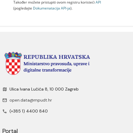
Također možete pristupiti ovom registru koristeći
API
(pogledajte
Dokumenаtаcijа API-jа
).