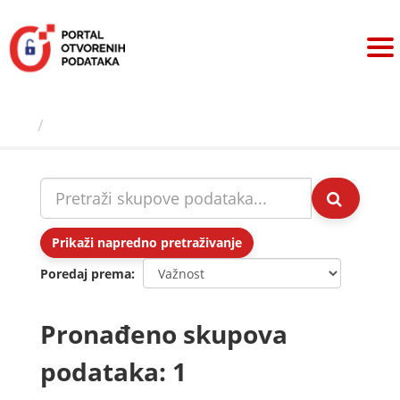
Preskoči
na
sadržaj
Skupovi podаtаkа
Prikaži napredno pretraživanje
Poredaj prema
Pronađeno skupova
podataka: 1