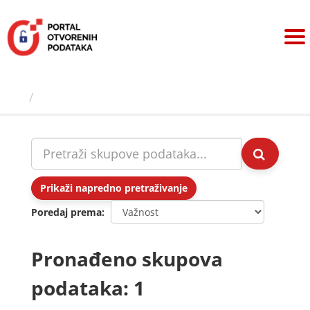
Preskoči
na
sadržaj
Skupovi podаtаkа
Prikaži napredno pretraživanje
Poredaj prema
Pronađeno skupova
podataka: 1