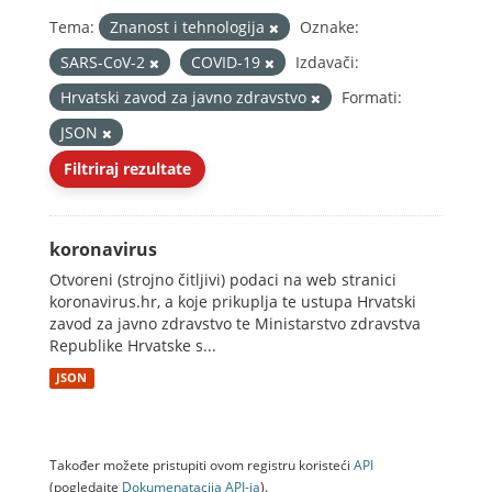
Tema:
Znanost i tehnologija
Oznake:
SARS-CoV-2
COVID-19
Izdavači:
Hrvatski zavod za javno zdravstvo
Formati:
JSON
Filtriraj rezultate
koronavirus
Otvoreni (strojno čitljivi) podaci na web stranici
koronavirus.hr, a koje prikuplja te ustupa Hrvatski
zavod za javno zdravstvo te Ministarstvo zdravstva
Republike Hrvatske s...
JSON
Također možete pristupiti ovom registru koristeći
API
(pogledajte
Dokumenаtаcijа API-jа
).