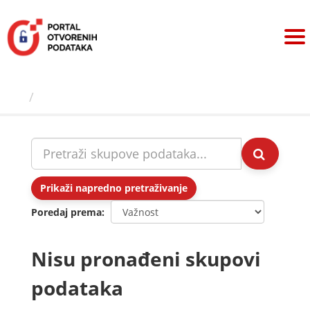
Preskoči
na
sadržaj
Skupovi podаtаkа
Prikaži napredno pretraživanje
Poredaj prema
Nisu pronađeni skupovi
podataka