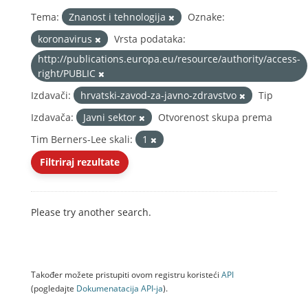
Tema:
Znanost i tehnologija
Oznake:
koronavirus
Vrsta podataka:
http://publications.europa.eu/resource/authority/access-
right/PUBLIC
Izdavači:
hrvatski-zavod-za-javno-zdravstvo
Tip
Izdavača:
Javni sektor
Otvorenost skupa prema
Tim Berners-Lee skali:
1
Filtriraj rezultate
Please try another search.
Također možete pristupiti ovom registru koristeći
API
(pogledajte
Dokumenаtаcijа API-jа
).