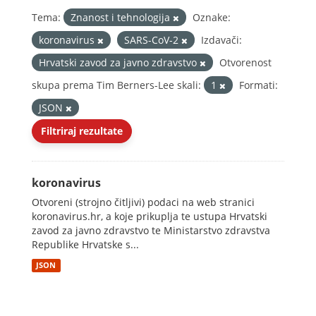
Tema:
Znanost i tehnologija
Oznake:
koronavirus
SARS-CoV-2
Izdavači:
Hrvatski zavod za javno zdravstvo
Otvorenost
skupa prema Tim Berners-Lee skali:
1
Formati:
JSON
Filtriraj rezultate
koronavirus
Otvoreni (strojno čitljivi) podaci na web stranici
koronavirus.hr, a koje prikuplja te ustupa Hrvatski
zavod za javno zdravstvo te Ministarstvo zdravstva
Republike Hrvatske s...
JSON