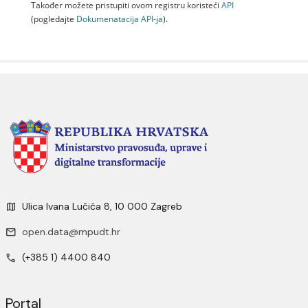
Također možete pristupiti ovom registru koristeći
API
(pogledajte
Dokumenаtаcijа API-jа
).