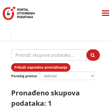
Preskoči
na
sadržaj
Skupovi podаtаkа
Prikaži napredno pretraživanje
Poredaj prema
Pronađeno skupova
podataka: 1