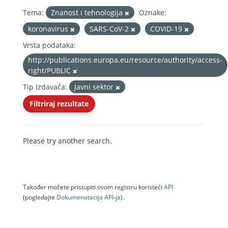
Tema:
Znanost i tehnologija
Oznake:
koronavirus
SARS-CoV-2
COVID-19
Vrsta podataka:
http://publications.europa.eu/resource/authority/access-
right/PUBLIC
Tip Izdavača:
Javni sektor
Filtriraj rezultate
Please try another search.
Također možete pristupiti ovom registru koristeći
API
(pogledajte
Dokumenаtаcijа API-jа
).