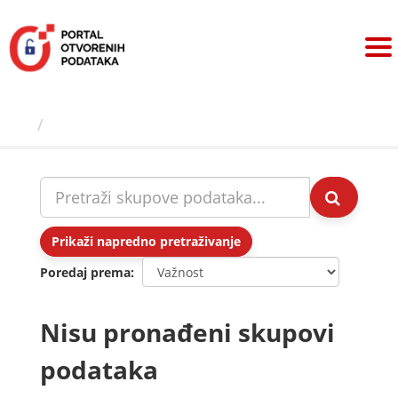
Preskoči
na
sadržaj
Skupovi podаtаkа
Prikaži napredno pretraživanje
Poredaj prema
Nisu pronađeni skupovi
podataka