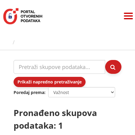
Preskoči
na
sadržaj
Skupovi podаtаkа
Prikaži napredno pretraživanje
Poredaj prema
Pronađeno skupova
podataka: 1