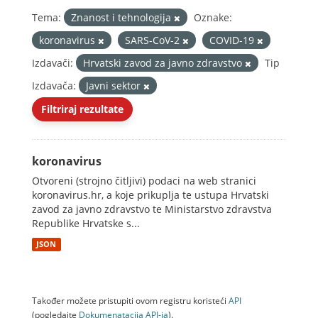
Tema:
Znanost i tehnologija
Oznake:
koronavirus
SARS-CoV-2
COVID-19
Izdavači:
Hrvatski zavod za javno zdravstvo
Tip
Izdavača:
Javni sektor
Filtriraj rezultate
koronavirus
Otvoreni (strojno čitljivi) podaci na web stranici
koronavirus.hr, a koje prikuplja te ustupa Hrvatski
zavod za javno zdravstvo te Ministarstvo zdravstva
Republike Hrvatske s...
JSON
Također možete pristupiti ovom registru koristeći
API
(pogledajte
Dokumenаtаcijа API-jа
).