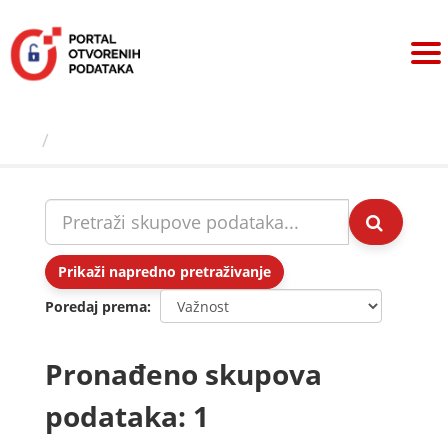
Preskoči
na
sadržaj
Skupovi podаtаkа
Prikaži napredno pretraživanje
Poredaj prema
Pronađeno skupova
podataka: 1