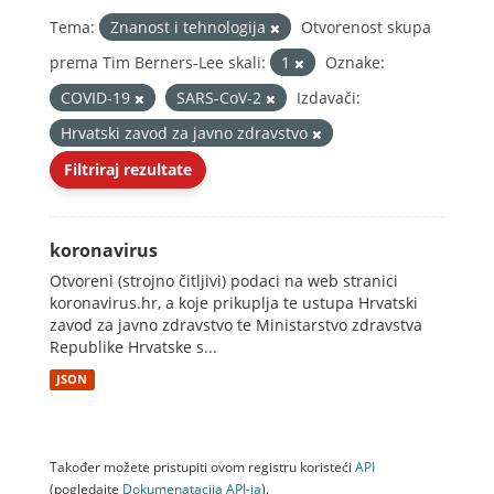
Tema:
Znanost i tehnologija
Otvorenost skupa
prema Tim Berners-Lee skali:
1
Oznake:
COVID-19
SARS-CoV-2
Izdavači:
Hrvatski zavod za javno zdravstvo
Filtriraj rezultate
koronavirus
Otvoreni (strojno čitljivi) podaci na web stranici
koronavirus.hr, a koje prikuplja te ustupa Hrvatski
zavod za javno zdravstvo te Ministarstvo zdravstva
Republike Hrvatske s...
JSON
Također možete pristupiti ovom registru koristeći
API
(pogledajte
Dokumenаtаcijа API-jа
).