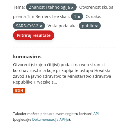
Tema:
Znanost i tehnologija
Otvorenost skupa
prema Tim Berners-Lee skali:
1
Oznake:
SARS-CoV-2
Vrsta podataka:
public
Filtriraj rezultate
koronavirus
Otvoreni (strojno čitljivi) podaci na web stranici
koronavirus.hr, a koje prikuplja te ustupa Hrvatski
zavod za javno zdravstvo te Ministarstvo zdravstva
Republike Hrvatske s...
JSON
Također možete pristupiti ovom registru koristeći
API
(pogledajte
Dokumenаtаcijа API-jа
).