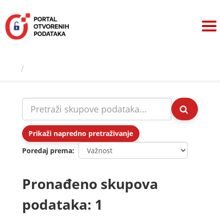
Preskoči
na
sadržaj
Skupovi podаtаkа
Prikaži napredno pretraživanje
Poredaj prema
Pronađeno skupova
podataka: 1