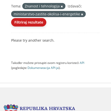
Tema:
Znanost i tehnologija
Izdavači:
ministarstvo-zastite-okolisa-i-energetike
Filtriraj rezultate
Please try another search.
Također možete pristupiti ovom registru koristeći
API
(pogledajte
Dokumenаtаcijа API-jа
).