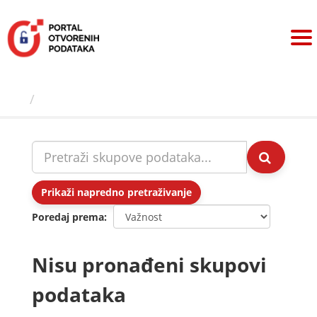
Preskoči
na
sadržaj
Skupovi podаtаkа
Prikaži napredno pretraživanje
Poredaj prema
Nisu pronađeni skupovi
podataka