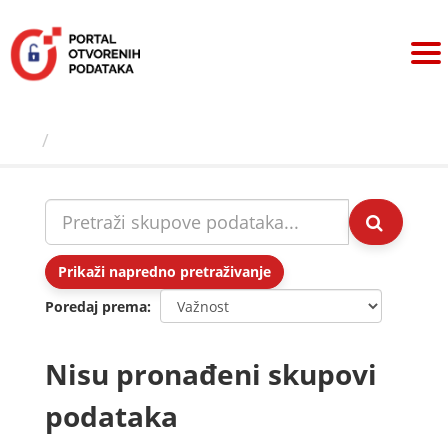
Preskoči
na
sadržaj
Skupovi podаtаkа
Prikaži napredno pretraživanje
Poredaj prema
Nisu pronađeni skupovi
podataka