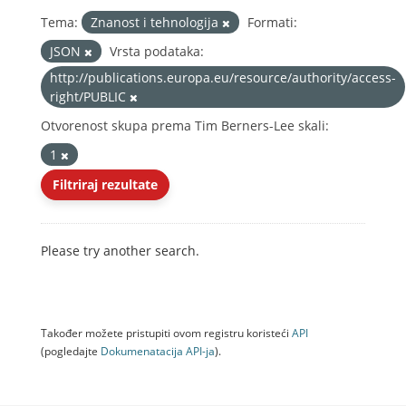
Tema:
Znanost i tehnologija
Formati:
JSON
Vrsta podataka:
http://publications.europa.eu/resource/authority/access-
right/PUBLIC
Otvorenost skupa prema Tim Berners-Lee skali:
1
Filtriraj rezultate
Please try another search.
Također možete pristupiti ovom registru koristeći
API
(pogledajte
Dokumenаtаcijа API-jа
).