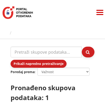
Preskoči
na
sadržaj
Skupovi podаtаkа
Prikaži napredno pretraživanje
Poredaj prema
Pronađeno skupova
podataka: 1