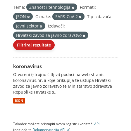
Tema:
Znanost i tehnologija
Formati:
JSON
Oznake:
SARS-CoV-2
Tip Izdavača:
Javni sektor
Izdavači:
Hrvatski zavod za javno zdravstvo
Filtriraj rezultate
koronavirus
Otvoreni (strojno čitljivi) podaci na web stranici
koronavirus.hr, a koje prikuplja te ustupa Hrvatski
zavod za javno zdravstvo te Ministarstvo zdravstva
Republike Hrvatske s...
JSON
Također možete pristupiti ovom registru koristeći
API
(pogledajte
Dokumenаtаcijа API-jа
).