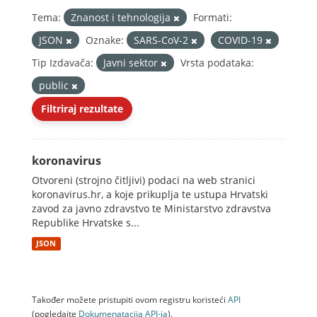
Tema:
Znanost i tehnologija
Formati:
JSON
Oznake:
SARS-CoV-2
COVID-19
Tip Izdavača:
Javni sektor
Vrsta podataka:
public
Filtriraj rezultate
koronavirus
Otvoreni (strojno čitljivi) podaci na web stranici
koronavirus.hr, a koje prikuplja te ustupa Hrvatski
zavod za javno zdravstvo te Ministarstvo zdravstva
Republike Hrvatske s...
JSON
Također možete pristupiti ovom registru koristeći
API
(pogledajte
Dokumenаtаcijа API-jа
).