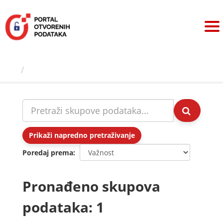
Preskoči
na
sadržaj
Skupovi podаtаkа
Prikaži napredno pretraživanje
Poredaj prema
Pronađeno skupova
podataka: 1