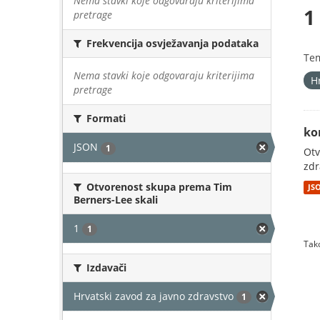
Nema stavki koje odgovaraju kriterijima
1
pretrage
Frekvencija osvježavanja podataka
Te
Nema stavki koje odgovaraju kriterijima
H
pretrage
Formati
ko
JSON
1
Otv
zdr
Otvorenost skupa prema Tim
JS
Berners-Lee skali
1
1
Tako
Izdavači
Hrvatski zavod za javno zdravstvo
1