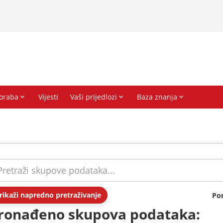
rikaži napredno pretraživanje
Po
ronađeno skupova podataka: