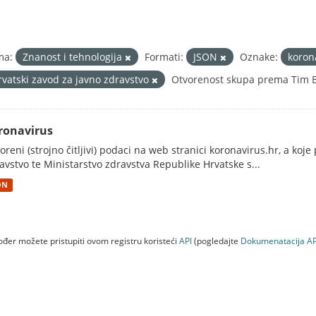
ma:
Znanost i tehnologija
Formati:
JSON
Oznake:
koron
rvatski zavod za javno zdravstvo
Otvorenost skupa prema Tim Be
ronavirus
oreni (strojno čitljivi) podaci na web stranici koronavirus.hr, a koj
avstvo te Ministarstvo zdravstva Republike Hrvatske s...
ON
đer možete pristupiti ovom registru koristeći
API
(pogledajte
Dokumenаtаcijа AP