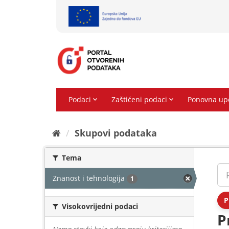
Preskoči
na
sadržaj
Skupovi podаtаkа
Tema
Znanost i tehnologija
1
P
Visokovrijedni podaci
P