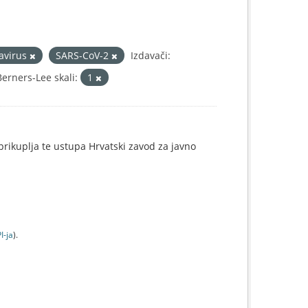
avirus
SARS-CoV-2
Izdavači:
rners-Lee skali:
1
e prikuplja te ustupa Hrvatski zavod za javno
I-jа
).